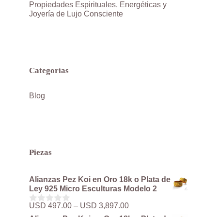
Propiedades Espirituales, Energéticas y
Joyería de Lujo Consciente
Categorías
Blog
Piezas
Alianzas Pez Koi en Oro 18k o Plata de
Ley 925 Micro Esculturas Modelo 2
Rango
USD
497.00
–
USD
3,897.00
0
de
d