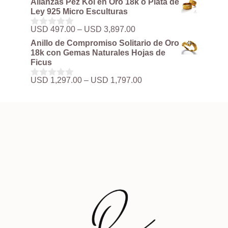
Alianzas Pez Koi en Oro 18k o Plata de
precios:
e
Ley 925 Micro Esculturas
5
desde
USD 497.00
Rango
USD
497.00
–
USD
3,897.00
0
hasta
de
d
Anillo de Compromiso Solitario de Oro
USD 3,897.00
precios:
e
18k con Gemas Naturales Hojas de
5
desde
Ficus
USD 497.00
hasta
Rango
USD
1,297.00
–
USD
1,797.00
0
USD 3,897.00
de
d
precios:
e
5
desde
USD 1,297.00
hasta
USD 1,797.00