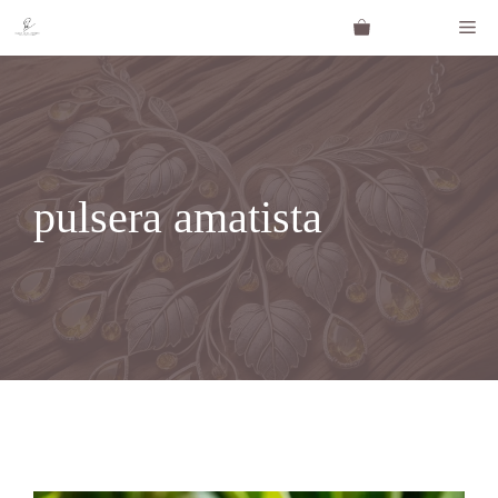
Saltar
Me
al
contenido
pulsera amatista