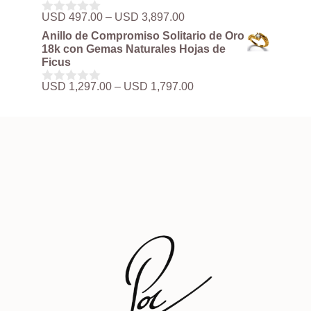
USD 497.00
Rango
USD
497.00
–
USD
3,897.00
0
hasta
de
d
Anillo de Compromiso Solitario de Oro
USD 3,897.00
precios:
e
18k con Gemas Naturales Hojas de
5
desde
Ficus
USD 497.00
hasta
Rango
USD
1,297.00
–
USD
1,797.00
0
USD 3,897.00
de
d
precios:
e
5
desde
USD 1,297.00
hasta
USD 1,797.00