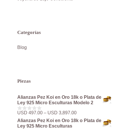
Categorías
Blog
Piezas
Alianzas Pez Koi en Oro 18k o Plata de
Ley 925 Micro Esculturas Modelo 2
Rango
USD
497.00
–
USD
3,897.00
0
de
d
Alianzas Pez Koi en Oro 18k o Plata de
precios:
e
Ley 925 Micro Esculturas
5
desde