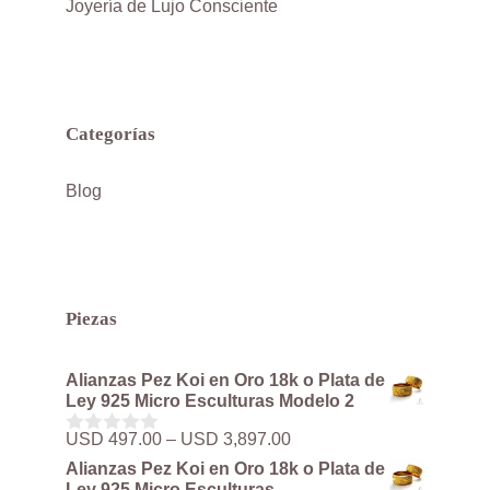
Joyería de Lujo Consciente
Categorías
Blog
Piezas
Alianzas Pez Koi en Oro 18k o Plata de
Ley 925 Micro Esculturas Modelo 2
Rango
USD
497.00
–
USD
3,897.00
0
de
d
Alianzas Pez Koi en Oro 18k o Plata de
precios:
e
Ley 925 Micro Esculturas