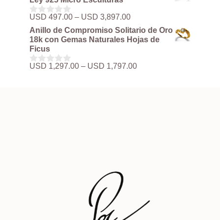
5
desde
USD 497.00
Rango
USD
497.00
–
USD
3,897.00
0
hasta
de
d
Anillo de Compromiso Solitario de Oro
USD 3,897.00
precios:
e
18k con Gemas Naturales Hojas de
5
desde
Ficus
USD 497.00
hasta
Rango
USD
1,297.00
–
USD
1,797.00
0
USD 3,897.00
de
d
precios:
e
5
desde
USD 1,297.00
hasta
USD 1,797.00