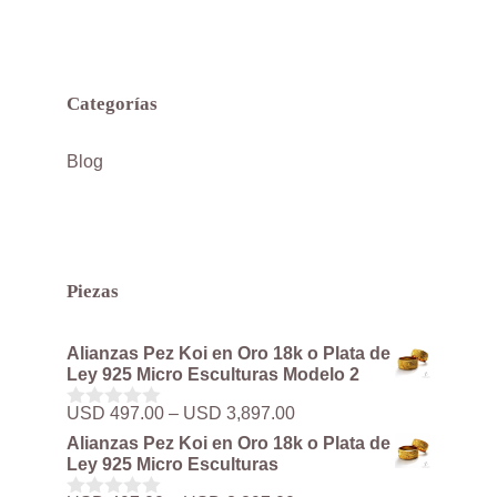
Categorías
Blog
Piezas
Alianzas Pez Koi en Oro 18k o Plata de
Ley 925 Micro Esculturas Modelo 2
Rango
USD
497.00
–
USD
3,897.00
0
de
d
Alianzas Pez Koi en Oro 18k o Plata de
precios:
e
Ley 925 Micro Esculturas
5
desde
USD 497.00