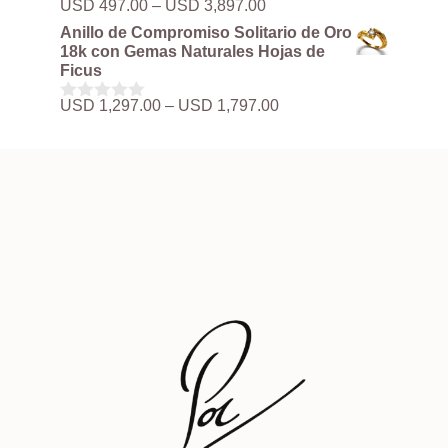
Rango
USD
497.00
–
USD
3,897.00
0
hasta
de
d
Anillo de Compromiso Solitario de Oro
USD 3,897.00
precios:
e
18k con Gemas Naturales Hojas de
5
desde
Ficus
USD 497.00
hasta
Rango
USD
1,297.00
–
USD
1,797.00
0
USD 3,897.00
de
d
precios:
e
5
desde
USD 1,297.00
hasta
USD 1,797.00