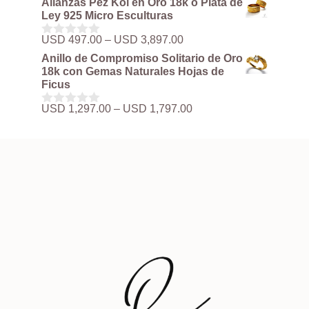
Alianzas Pez Koi en Oro 18k o Plata de
precios:
e
Ley 925 Micro Esculturas
5
desde
USD 497.00
Rango
USD
497.00
–
USD
3,897.00
0
hasta
de
d
Anillo de Compromiso Solitario de Oro
USD 3,897.00
precios:
e
18k con Gemas Naturales Hojas de
5
desde
Ficus
USD 497.00
hasta
Rango
USD
1,297.00
–
USD
1,797.00
0
USD 3,897.00
de
d
precios:
e
5
desde
USD 1,297.00
hasta
USD 1,797.00