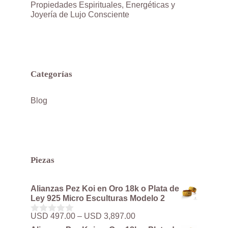
Propiedades Espirituales, Energéticas y
Joyería de Lujo Consciente
Categorías
Blog
Piezas
Alianzas Pez Koi en Oro 18k o Plata de
Ley 925 Micro Esculturas Modelo 2
Rango
USD
497.00
–
USD
3,897.00
0
de
d