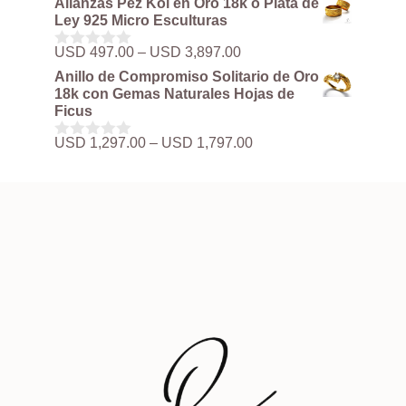
Alianzas Pez Koi en Oro 18k o Plata de
precios:
e
Ley 925 Micro Esculturas
5
desde
USD 497.00
Rango
USD
497.00
–
USD
3,897.00
0
hasta
de
d
Anillo de Compromiso Solitario de Oro
USD 3,897.00
precios:
e
18k con Gemas Naturales Hojas de
5
desde
Ficus
USD 497.00
hasta
Rango
USD
1,297.00
–
USD
1,797.00
0
USD 3,897.00
de
d
precios:
e
5
desde
USD 1,297.00
hasta
USD 1,797.00