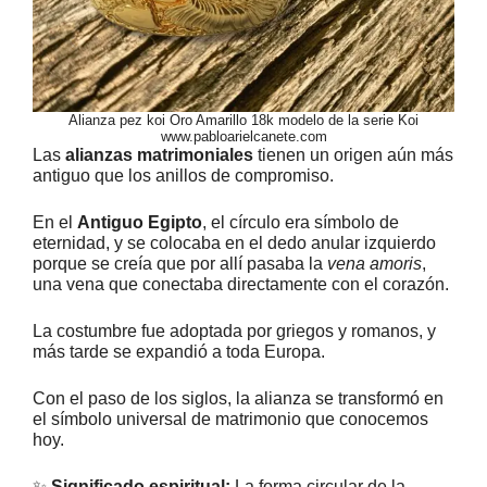
Alianza pez koi Oro Amarillo 18k modelo de la serie Koi
www.pabloarielcanete.com
Las
alianzas matrimoniales
tienen un origen aún más
antiguo que los anillos de compromiso.
En el
Antiguo Egipto
, el círculo era símbolo de
eternidad, y se colocaba en el dedo anular izquierdo
porque se creía que por allí pasaba la
vena amoris
,
una vena que conectaba directamente con el corazón.
La costumbre fue adoptada por griegos y romanos, y
más tarde se expandió a toda Europa.
Con el paso de los siglos, la alianza se transformó en
el símbolo universal de matrimonio que conocemos
hoy.
✨
Significado espiritual:
La forma circular de la