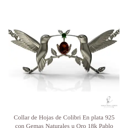
Este
producto
tiene
varias
variantes.
Las
opciones
se
pueden
elegir
en
la
página
del
producto
Collar de Hojas de Colibri En plata 925
con Gemas Naturales u Oro 18k Pablo