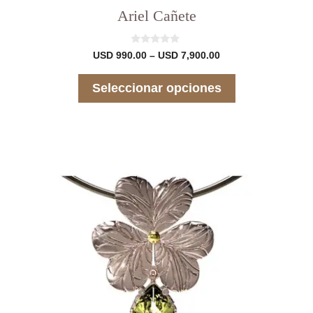
Ariel Cañete
0
Rango
USD
990.00
–
USD
7,900.00
d
de
e
precios:
5
Seleccionar opciones
desde
USD 990.00
hasta
USD 7,900.00