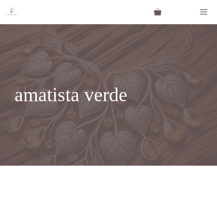
Saltar
Me
al
contenido
amatista verde