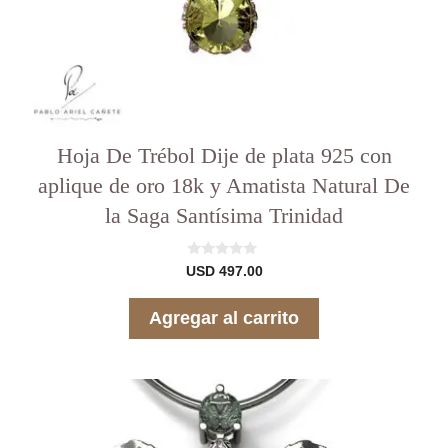
Hoja De Trébol Dije de plata 925 con
aplique de oro 18k y Amatista Natural De
la Saga Santísima Trinidad
0
USD
497.00
d
e
5
Agregar al carrito