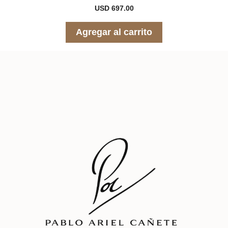
0
USD
697.00
d
e
5
Agregar al carrito