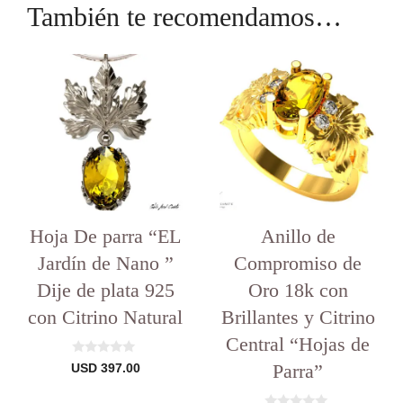
También te recomendamos…
Este
producto
tiene
varias
variantes.
Las
opciones
se
pueden
elegir
Hoja De parra “EL
en
Anillo de
la
Jardín de Nano ”
Compromiso de
página
del
Dije de plata 925
Oro 18k con
producto
con Citrino Natural
Brillantes y Citrino
Central “Hojas de
0
Parra”
USD
397.00
d
e
5