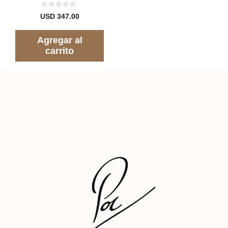
0
USD
347.00
d
e
5
Agregar al
carrito