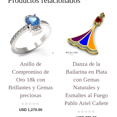
Productos relacionados
Anillo de
Danza de la
Compromiso de
Bailarina en Plata
Oro 18k con
con Gemas
Brillantes y Gemas
Naturales y
preciosas
Esmaltes al Fuego
Pablo Ariel Cañete
0
USD
1,270.00
d
e
0