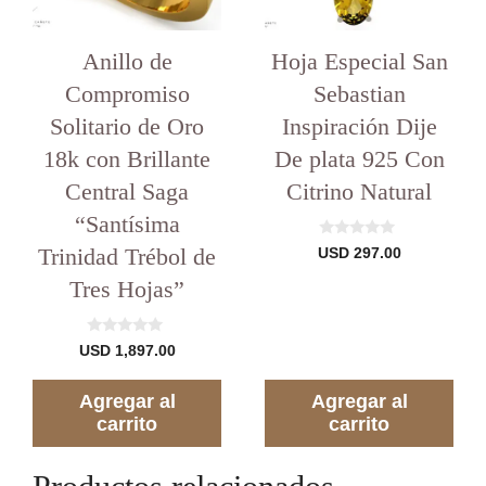
Anillo de
Hoja Especial San
Compromiso
Sebastian
Solitario de Oro
Inspiración Dije
18k con Brillante
De plata 925 Con
Central Saga
Citrino Natural
“Santísima
0
Trinidad Trébol de
USD
297.00
d
e
Tres Hojas”
5
0
USD
1,897.00
d
e
5
Agregar al
Agregar al
carrito
carrito