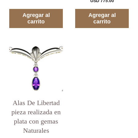
USD
775.00
5
d
e
5
Agregar al
Agregar al
carrito
carrito
Alas De Libertad
pieza realizada en
plata con gemas
Naturales