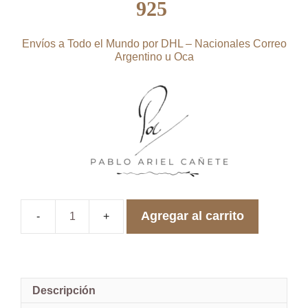
925
Envíos a Todo el Mundo por DHL – Nacionales Correo
Argentino u Oca
Agregar al carrito
Hojas
De
Álamo
Oriental
Colgante
de
Descripción
plata