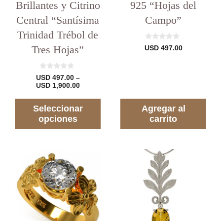
Brillantes y Citrino
925 “Hojas del
Central “Santísima
Campo”
Trinidad Trébol de
0
Tres Hojas”
USD
497.00
d
e
5
0
USD
497.00
–
d
Rango
USD
1,900.00
e
de
5
precios:
Seleccionar
Agregar al
desde
USD 497.00
opciones
carrito
hasta
USD 1,900.00