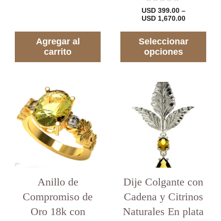
0
USD
399.00
–
d
Rango
USD
1,670.00
e
de
5
precios:
Agregar al
Seleccionar
desde
USD 399.0
carrito
opciones
hasta
USD 1,670
Este
producto
tiene
varias
variantes.
Las
opciones
se
pueden
elegir
en
Anillo de
Dije Colgante con
la
Compromiso de
Cadena y Citrinos
página
del
Oro 18k con
Naturales En plata
producto