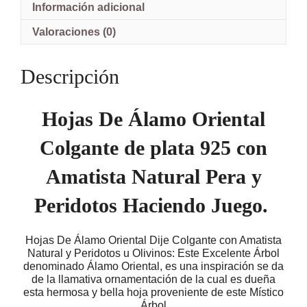
925
Información adicional
con
Amatista
Valoraciones (0)
Natural
y
Olivinos
Descripción
(Peridotos
Naturales)
cantidad
Hojas De Álamo Oriental
Colgante de plata 925 con
Amatista Natural Pera y
Peridotos Haciendo Juego.
Hojas De Álamo Oriental Dije Colgante con Amatista
Natural y Peridotos u Olivinos: Este Excelente Árbol
denominado Álamo Oriental, es una inspiración se da
de la llamativa ornamentación de la cual es dueña
esta hermosa y bella hoja proveniente de este Místico
Árbol