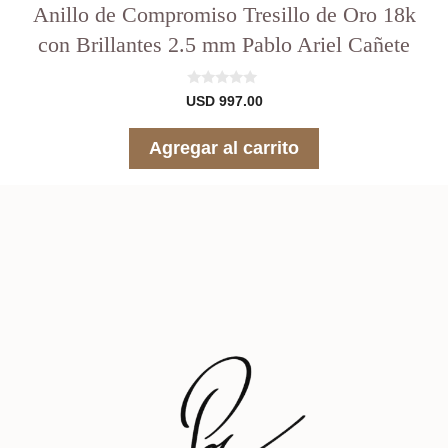
Anillo de Compromiso Tresillo de Oro 18k
con Brillantes 2.5 mm Pablo Ariel Cañete
0
USD
997.00
d
e
5
Agregar al carrito