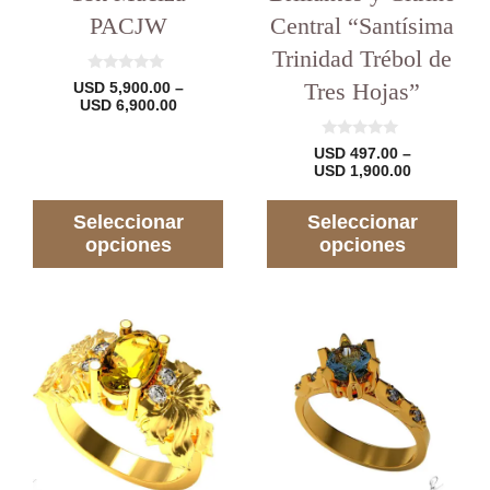
PACJW
Central “Santísima
Trinidad Trébol de
0
Tres Hojas”
USD
5,900.00
–
d
Rango
USD
6,900.00
e
de
5
precios:
0
USD
497.00
–
desde
d
Rango
USD
1,900.00
USD 5,900.00
e
de
5
hasta
precios:
USD 6,900.00
Seleccionar
Seleccionar
desde
USD 497.0
opciones
opciones
hasta
USD 1,900
Este
Este
producto
producto
tiene
tiene
varias
varias
variantes.
variantes.
Las
Las
opciones
opciones
se
se
pueden
pueden