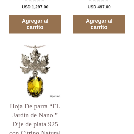
0
0
USD
1,297.00
USD
497.00
d
d
e
e
5
5
Agregar al
Agregar al
carrito
carrito
Hoja De parra “EL
Jardín de Nano ”
Dije de plata 925
con Citrino Natural