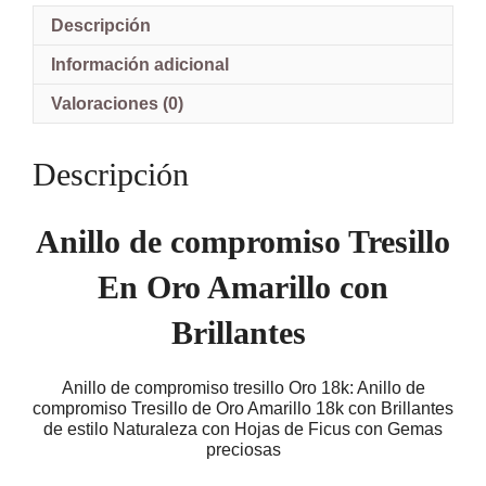
de
Oro
Descripción
18k
con
Información adicional
Brillantes
2.5
Valoraciones (0)
mm
Pablo
Ariel
Descripción
Cañete
cantidad
Anillo de compromiso Tresillo
En Oro Amarillo con
Brillantes
Anillo de compromiso tresillo Oro 18k: Anillo de
compromiso Tresillo de Oro Amarillo 18k con Brillantes
de estilo Naturaleza con Hojas de Ficus con Gemas
preciosas