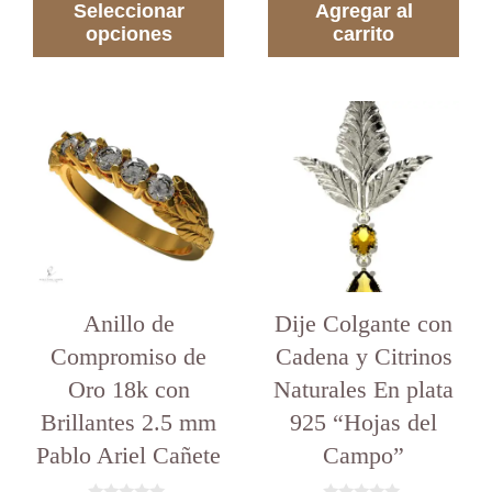
Seleccionar
Agregar al
USD 970.00
opciones
hasta
carrito
USD 2,970.00
Anillo de
Dije Colgante con
Compromiso de
Cadena y Citrinos
Oro 18k con
Naturales En plata
Brillantes 2.5 mm
925 “Hojas del
Pablo Ariel Cañete
Campo”