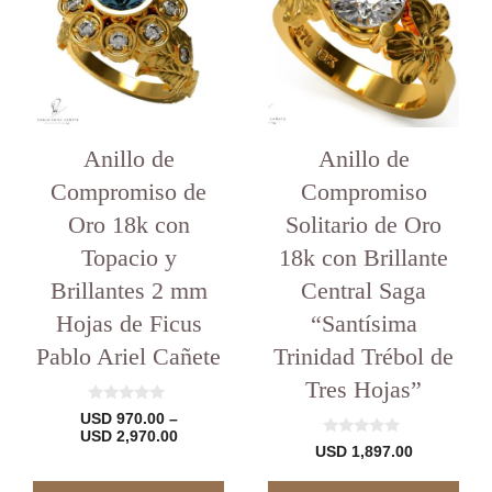
varias
variantes.
Las
opciones
se
pueden
elegir
en
Anillo de
Anillo de
la
Compromiso de
Compromiso
página
del
Oro 18k con
Solitario de Oro
producto
Topacio y
18k con Brillante
Brillantes 2 mm
Central Saga
Hojas de Ficus
“Santísima
Pablo Ariel Cañete
Trinidad Trébol de
Tres Hojas”
0
USD
970.00
–
d
Rango
USD
2,970.00
e
0
USD
1,897.00
de
5
d
precios:
e
desde
5