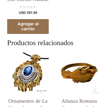
0
USD
397.00
d
e
5
Agregar al
carrito
Productos relacionados
Este
producto
tiene
varias
variantes.
Las
opciones
se
pueden
elegir
Agregar al carrito
USD
997.00
Ornamentos de La
en
Alianza Romana
la