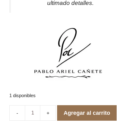
ultimado detalles.
1 disponibles
Agregar al carrito
Anillo
de
Compromiso
Tresillo