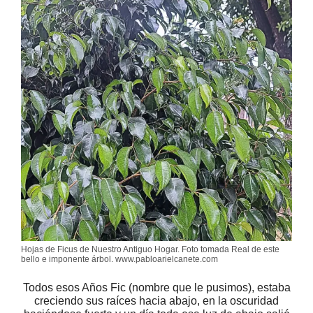
Hojas de Ficus de Nuestro Antiguo Hogar. Foto tomada Real de este
bello e imponente árbol. www.pabloarielcanete.com
Todos esos Años Fic (nombre que le pusimos), estaba
creciendo sus raíces hacia abajo, en la oscuridad