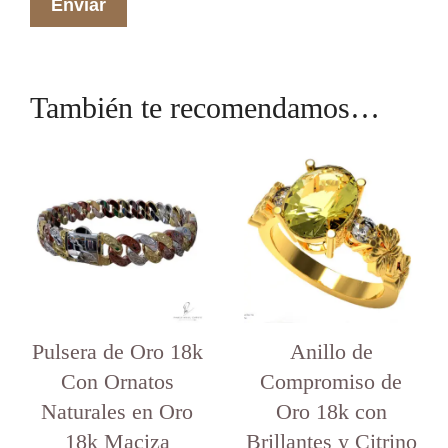
También te recomendamos…
Este
Este
producto
producto
tiene
tiene
varias
varias
variantes.
variantes.
Las
Las
opciones
opciones
se
se
pueden
pueden
elegir
elegir
en
Pulsera de Oro 18k
en
Anillo de
la
la
Con Ornatos
Compromiso de
página
página
del
del
Naturales en Oro
Oro 18k con
producto
producto
18k Maciza
Brillantes y Citrino