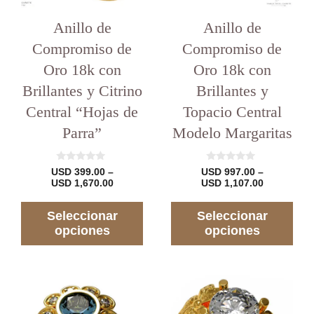
elegir
elegir
en
Anillo de
en
Anillo de
la
la
Compromiso de
Compromiso de
página
página
del
del
Oro 18k con
Oro 18k con
producto
producto
Brillantes y Citrino
Brillantes y
Central “Hojas de
Topacio Central
Parra”
Modelo Margaritas
0
0
USD
399.00
–
USD
997.00
–
d
d
Rango
Rango
USD
1,670.00
USD
1,107.00
e
e
de
de
5
5
precios:
precios:
Seleccionar
Seleccionar
desde
desde
USD 399.00
USD 997.0
opciones
opciones
hasta
hasta
USD 1,670.00
USD 1,107
Este
producto
tiene