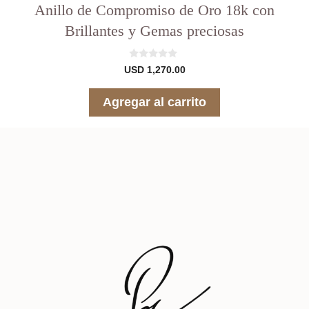
Anillo de Compromiso de Oro 18k con
Brillantes y Gemas preciosas
0
USD
1,270.00
d
e
5
Agregar al carrito