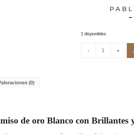
1 disponibles
Anillo
de
Compromiso
de
Oro
18k
Valoraciones (0)
con
Brillantes
y
Gemas
preciosas
cantidad
miso de oro Blanco con Brillantes 