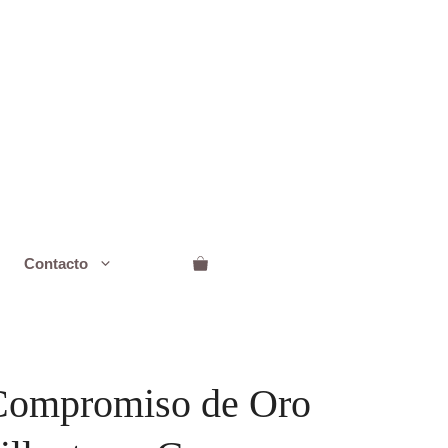
de
Oro
18k
con
Brillantes
y
Gemas
preciosas
cantidad
Contacto
 Compromiso de Oro