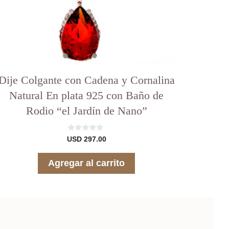
Dije Colgante con Cadena y Cornalina
Natural En plata 925 con Baño de
Rodio “el Jardín de Nano”
0
USD
297.00
d
e
5
Agregar al carrito