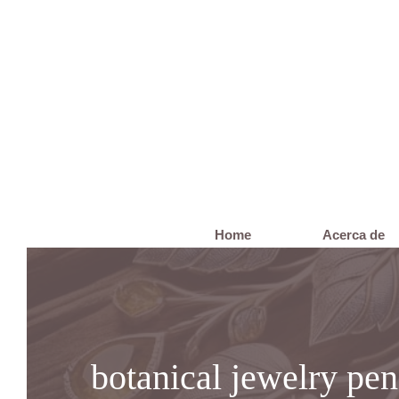
Saltar
al
contenido
Home
Acerca de
botanical jewelry pe