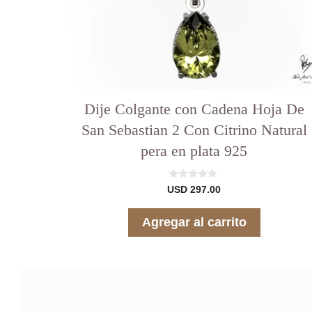
Dije Colgante con Cadena Hoja De
San Sebastian 2 Con Citrino Natural
pera en plata 925
0
USD
297.00
d
e
5
Agregar al carrito