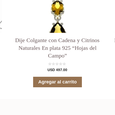
Dije Colgante con Cadena y Citrinos
Naturales En plata 925 “Hojas del
Campo”
0
USD
497.00
d
e
5
Agregar al carrito