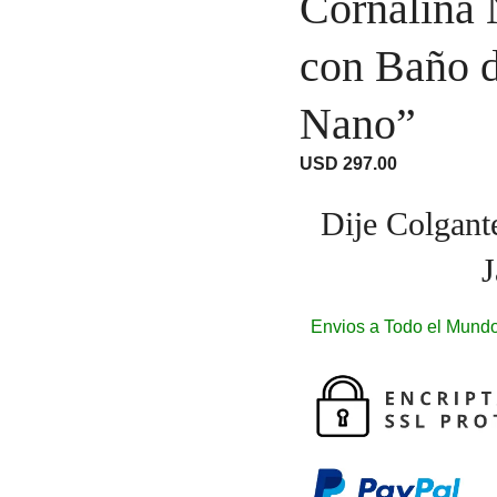
Cornalina 
con Baño d
Nano”
USD
297.00
Dije Colgant
J
Envios a Todo el Mundo