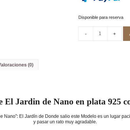
Disponible para reserva
Dije
Colgante
con
Cadena
y
Cornalina
Valoraciones (0)
Natural
En
plata
925
con
Baño
e El Jardin de Nano en plata 925 
de
Rodio
"el
de Nano”: El Jardín de Donde salio este Modelo es un lugar paci
Jardín
y pasar un rato muy agradable.
de
Nano"