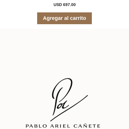
0
USD
697.00
d
e
5
Agregar al carrito