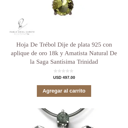
Hoja De Trébol Dije de plata 925 con
aplique de oro 18k y Amatista Natural De
la Saga Santísima Trinidad
0
USD
497.00
d
e
5
Agregar al carrito