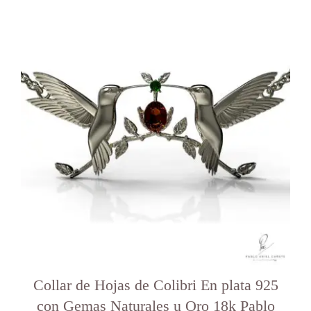
Este
producto
tiene
varias
variantes.
Las
opciones
se
pueden
elegir
en
la
página
del
producto
Collar de Hojas de Colibri En plata 925
con Gemas Naturales u Oro 18k Pablo