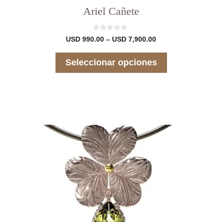
Ariel Cañete
0
Rango
USD
990.00
–
USD
7,900.00
d
de
e
precios:
5
Seleccionar opciones
desde
USD 990.00
hasta
USD 7,900.00