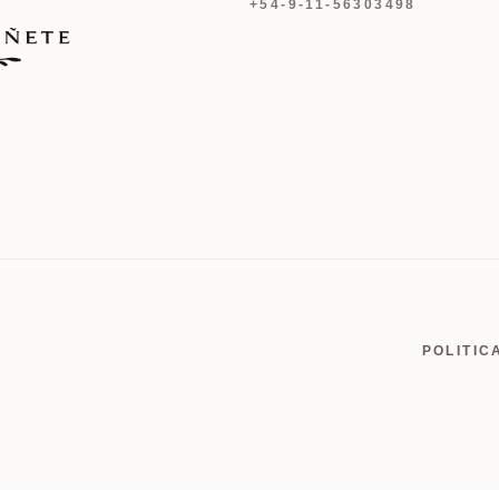
+54-9-11-56303498
POLITIC