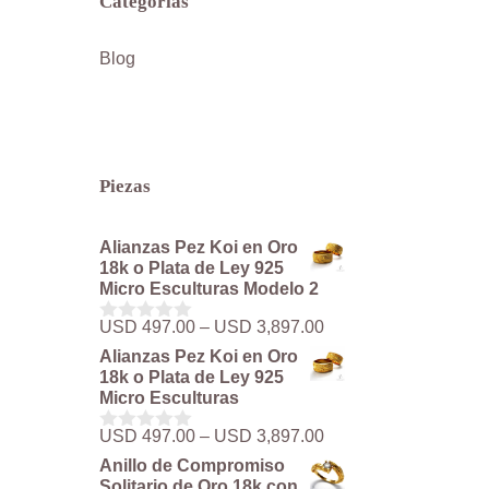
Categorías
Blog
Piezas
Alianzas Pez Koi en Oro
18k o Plata de Ley 925
Micro Esculturas Modelo 2
Rango
USD
497.00
–
USD
3,897.00
0
de
d
Alianzas Pez Koi en Oro
precios:
e
18k o Plata de Ley 925
5
desde
Micro Esculturas
USD 497.00
hasta
Rango
USD
497.00
–
USD
3,897.00
0
USD 3,897.00
de
d
Anillo de Compromiso
precios:
e
Solitario de Oro 18k con