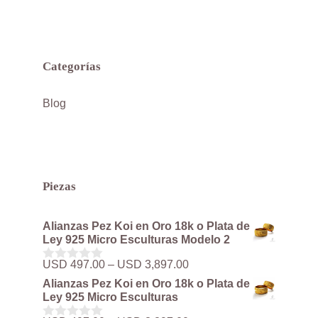
Categorías
Blog
Piezas
Alianzas Pez Koi en Oro 18k o Plata de
Ley 925 Micro Esculturas Modelo 2
Rango
USD
497.00
–
USD
3,897.00
0
de
d
Alianzas Pez Koi en Oro 18k o Plata de
precios:
e
Ley 925 Micro Esculturas
5
desde
USD 497.00