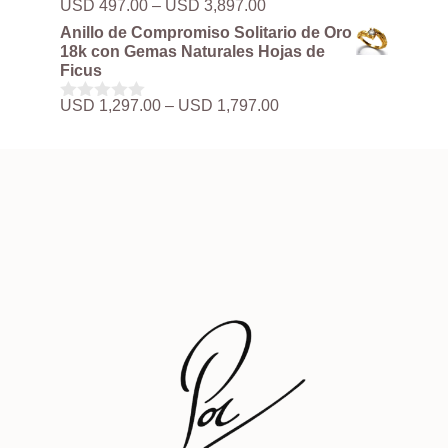
Rango
USD
497.00
–
USD
3,897.00
0
hasta
de
d
Anillo de Compromiso Solitario de Oro
USD 3,897.00
precios:
e
18k con Gemas Naturales Hojas de
5
desde
Ficus
USD 497.00
hasta
Rango
USD
1,297.00
–
USD
1,797.00
0
USD 3,897.00
de
d
precios:
e
5
desde
USD 1,297.00
hasta
USD 1,797.00