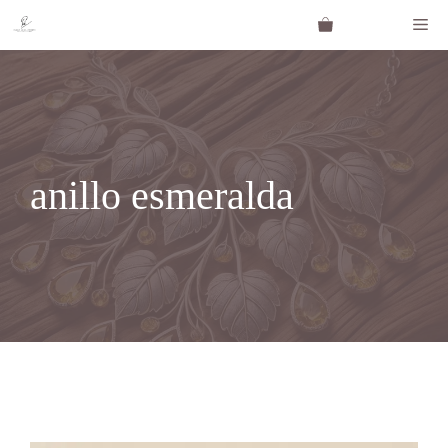
Saltar
Me
al
contenido
anillo esmeralda