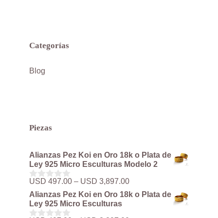
Categorías
Blog
Piezas
Alianzas Pez Koi en Oro 18k o Plata de
Ley 925 Micro Esculturas Modelo 2
Rango
USD
497.00
–
USD
3,897.00
0
de
d
Alianzas Pez Koi en Oro 18k o Plata de
precios:
e
Ley 925 Micro Esculturas
5
desde
USD 497.00