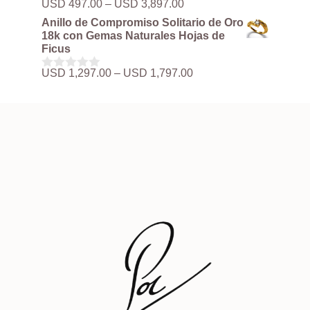
Rango
USD
497.00
–
USD
3,897.00
0
hasta
de
d
Anillo de Compromiso Solitario de Oro
USD 3,897.00
precios:
e
18k con Gemas Naturales Hojas de
5
desde
Ficus
USD 497.00
hasta
Rango
USD
1,297.00
–
USD
1,797.00
0
USD 3,897.00
de
d
precios:
e
5
desde
USD 1,297.00
hasta
USD 1,797.00