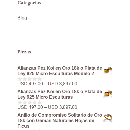
Categorías
Blog
Piezas
Alianzas Pez Koi en Oro 18k o Plata de
Ley 925 Micro Esculturas Modelo 2
Rango
USD
497.00
–
USD
3,897.00
0
de
d
Alianzas Pez Koi en Oro 18k o Plata de
precios:
e
Ley 925 Micro Esculturas
5
desde
USD 497.00
Rango
USD
497.00
–
USD
3,897.00
0
hasta
de
d
Anillo de Compromiso Solitario de Oro
USD 3,897.00
precios:
e
18k con Gemas Naturales Hojas de
5
desde
Ficus
USD 497.00