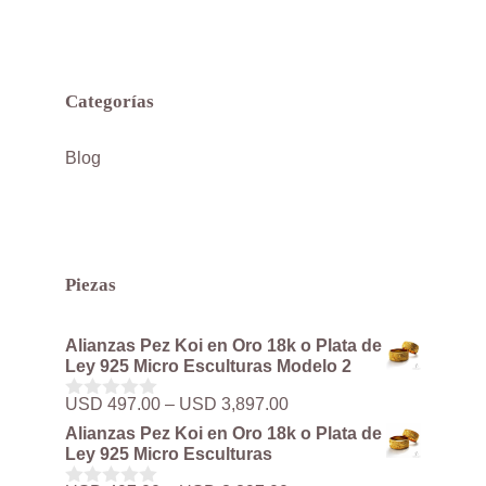
Categorías
Blog
Piezas
Alianzas Pez Koi en Oro 18k o Plata de
Ley 925 Micro Esculturas Modelo 2
Rango
USD
497.00
–
USD
3,897.00
0
de
d
Alianzas Pez Koi en Oro 18k o Plata de
precios:
e
Ley 925 Micro Esculturas
5
desde
USD 497.00