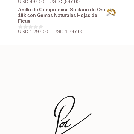
Rango
USD
497.00
–
USD
3,897.00
0
hasta
de
d
Anillo de Compromiso Solitario de Oro
USD 3,897.00
precios:
e
18k con Gemas Naturales Hojas de
5
desde
Ficus
USD 497.00
hasta
Rango
USD
1,297.00
–
USD
1,797.00
0
USD 3,897.00
de
d
precios:
e
5
desde
USD 1,297.00
hasta
USD 1,797.00