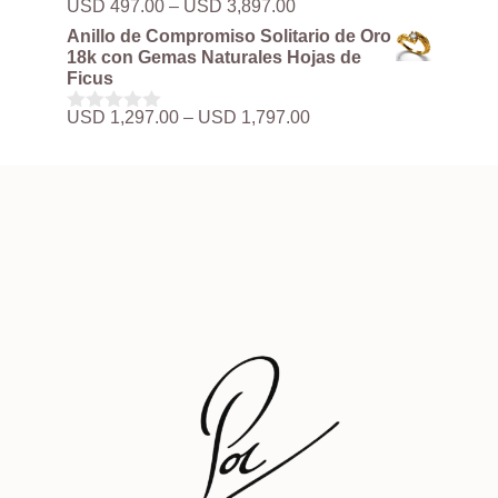
Rango
USD
497.00
–
USD
3,897.00
0
hasta
de
d
Anillo de Compromiso Solitario de Oro
USD 3,897.00
precios:
e
18k con Gemas Naturales Hojas de
5
desde
Ficus
USD 497.00
hasta
Rango
USD
1,297.00
–
USD
1,797.00
0
USD 3,897.00
de
d
precios:
e
5
desde
USD 1,297.00
hasta
USD 1,797.00