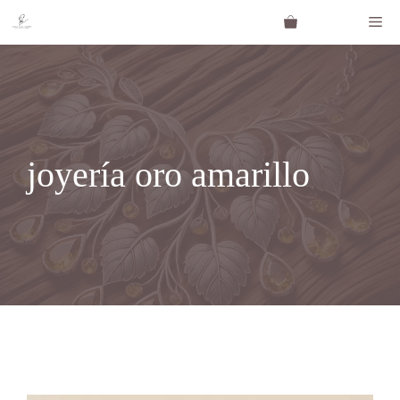
Saltar
Me
al
contenido
joyería oro amarillo