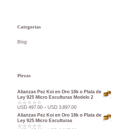
Categorías
Blog
Piezas
Alianzas Pez Koi en Oro 18k o Plata de
Ley 925 Micro Esculturas Modelo 2
Rango
USD
497.00
–
USD
3,897.00
0
de
d
Alianzas Pez Koi en Oro 18k o Plata de
precios:
e
Ley 925 Micro Esculturas
5
desde
USD 497.00