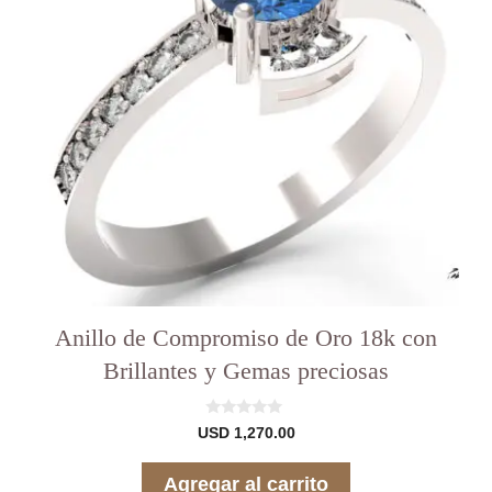
Anillo de Compromiso de Oro 18k con
Brillantes y Gemas preciosas
0
USD
1,270.00
d
e
5
Agregar al carrito