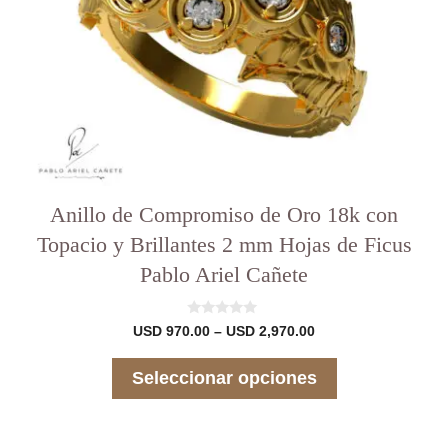
la
página
del
producto
Anillo de Compromiso de Oro 18k con
Topacio y Brillantes 2 mm Hojas de Ficus
Pablo Ariel Cañete
0
Rango
USD
970.00
–
USD
2,970.00
d
de
e
precios:
5
Seleccionar opciones
desde
USD 970.00
hasta
USD 2,970.00
Este