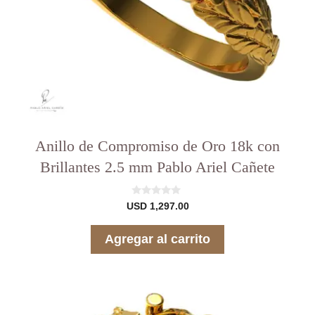
Anillo de Compromiso de Oro 18k con
Brillantes 2.5 mm Pablo Ariel Cañete
0
USD
1,297.00
d
e
5
Agregar al carrito
Este
producto
tiene