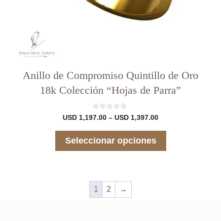
producto
Anillo de Compromiso Quintillo de Oro
18k Colección “Hojas de Parra”
0
Rango
USD
1,197.00
–
USD
1,397.00
d
de
e
precios:
5
Seleccionar opciones
desde
USD 1,197.00
hasta
USD 1,397.00
1
2
→