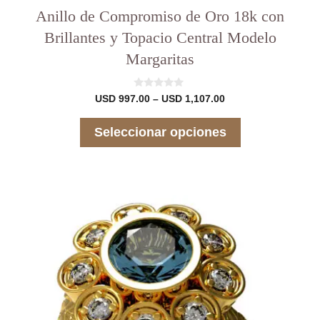
Anillo de Compromiso de Oro 18k con
Brillantes y Topacio Central Modelo
Margaritas
0
Rango
USD
997.00
–
USD
1,107.00
d
de
e
precios:
5
Seleccionar opciones
desde
USD 997.00
hasta
USD 1,107.00
Este
producto
tiene
varias
variantes.
Las
opciones
se
pueden
elegir
en