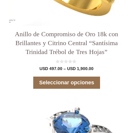
Anillo de Compromiso de Oro 18k con
Brillantes y Citrino Central “Santísima
Trinidad Trébol de Tres Hojas”
0
Rango
USD
497.00
–
USD
1,900.00
d
de
e
precios:
5
Seleccionar opciones
desde
USD 497.00
hasta
USD 1,900.00