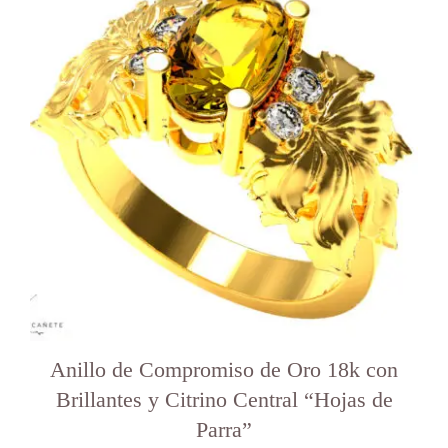
varias
variantes.
Las
opciones
se
pueden
elegir
en
la
página
del
producto
Anillo de Compromiso de Oro 18k con
Brillantes y Citrino Central “Hojas de
Parra”