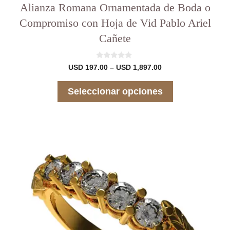
Alianza Romana Ornamentada de Boda o
Compromiso con Hoja de Vid Pablo Ariel
Cañete
0
Rango
USD
197.00
–
USD
1,897.00
d
de
e
precios:
5
Seleccionar opciones
desde
USD 197.00
hasta
USD 1,897.00