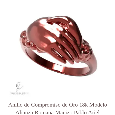
producto
tiene
varias
variantes.
Las
opciones
se
pueden
elegir
en
la
página
del
producto
Anillo de Compromiso de Oro 18k Modelo
Alianza Romana Macizo Pablo Ariel