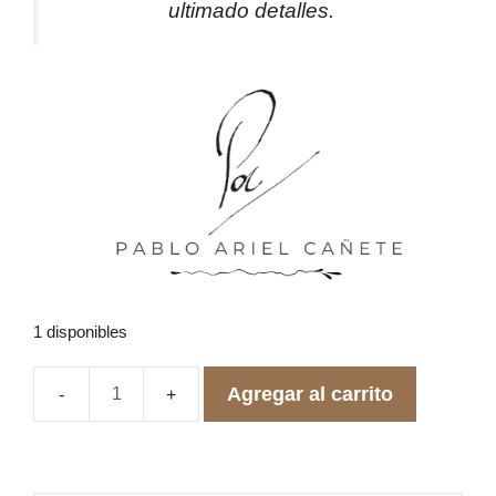
ultimado detalles.
1 disponibles
Agregar al carrito
Anillo
de
Compromiso
de
Oro