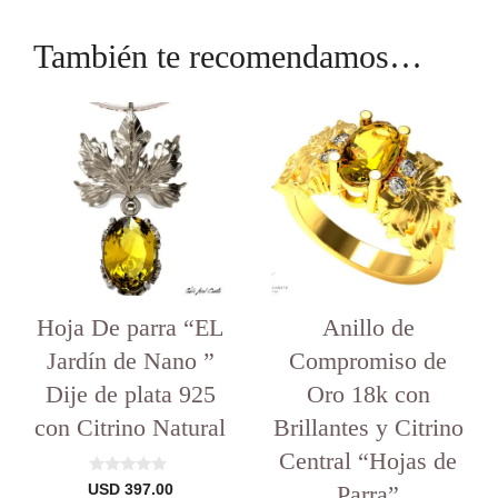
También te recomendamos…
Este
producto
tiene
varias
variantes.
Las
opciones
se
pueden
elegir
Hoja De parra “EL
en
Anillo de
la
Jardín de Nano ”
Compromiso de
página
del
Dije de plata 925
Oro 18k con
producto
con Citrino Natural
Brillantes y Citrino
Central “Hojas de
0
Parra”
USD
397.00