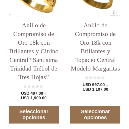
opciones
opciones
se
se
pueden
pueden
elegir
elegir
en
Anillo de
en
Anillo de
la
la
Compromiso de
Compromiso de
página
página
del
del
Oro 18k con
Oro 18k con
producto
producto
Brillantes y Citrino
Brillantes y
Central “Santísima
Topacio Central
Trinidad Trébol de
Modelo Margaritas
Tres Hojas”
0
USD
997.00
–
d
Rango
USD
1,107.00
e
0
USD
497.00
–
de
5
d
Rango
USD
1,900.00
precios:
e
de
desde
5
precios:
USD 997.0
Seleccionar
Seleccionar
desde
hasta
USD 497.00
opciones
opciones
USD 1,107
hasta
USD 1,900.00