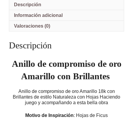
18k
Descripción
con
Brillantes
Información adicional
2.5
mm
Valoraciones (0)
Pablo
Ariel
Cañete
Descripción
cantidad
Anillo de compromiso de oro
Amarillo con Brillantes
Anillo de compromiso de oro Amarillo 18k con
Brillantes de estilo Naturaleza con Hojas Haciendo
juego y acompañando a esta bella obra
Motivo de Inspiración
: Hojas de Ficus