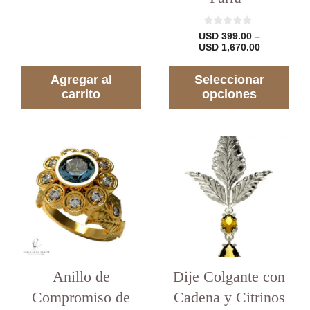
d
e
5
0
USD
399.00
–
d
Rango
USD
1,670.00
e
de
5
precios:
Agregar al
Seleccionar
desde
USD 399.0
carrito
opciones
hasta
USD 1,670
Este
producto
tiene
varias
variantes.
Las
opciones
se
pueden
elegir
en
Anillo de
Dije Colgante con
la
Compromiso de
Cadena y Citrinos
página