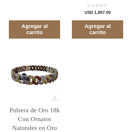
e
5
0
USD
1,897.00
d
e
5
Agregar al
Agregar al
carrito
carrito
Este
producto
tiene
varias
variantes.
Las
opciones
se
pueden
elegir
en
Pulsera de Oro 18k
la
Con Ornatos
Agregar al carrito
USD
1,297.00
página
del
Naturales en Oro
producto