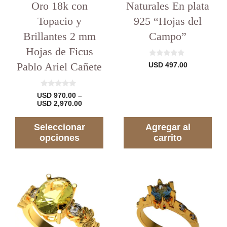
del
Oro 18k con
Naturales En plata
producto
Topacio y
925 “Hojas del
Brillantes 2 mm
Campo”
Hojas de Ficus
0
Pablo Ariel Cañete
USD
497.00
d
e
5
0
USD
970.00
–
d
Rango
USD
2,970.00
e
de
5
precios:
Seleccionar
Agregar al
desde
USD 970.00
opciones
carrito
hasta
USD 2,970.00
Este
Este
producto
producto
tiene
tiene
varias
varias
variantes.
variantes.
Las
Las