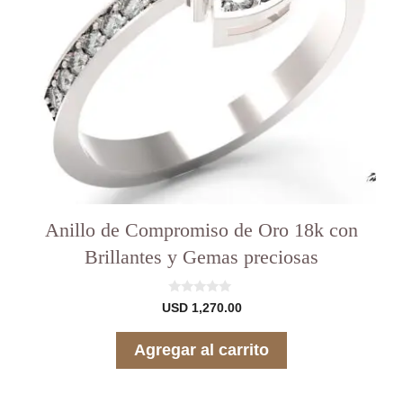
Anillo de Compromiso de Oro 18k con
Brillantes y Gemas preciosas
0
USD
1,270.00
d
e
5
Agregar al carrito