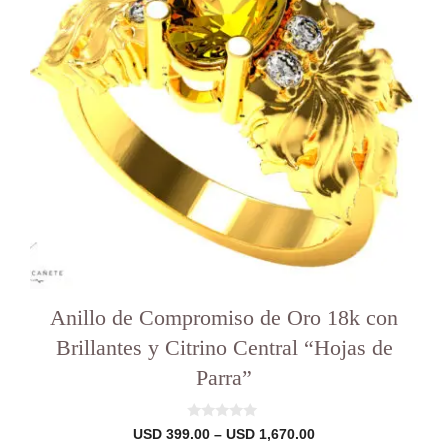
Las
opciones
se
pueden
elegir
en
la
página
del
producto
Anillo de Compromiso de Oro 18k con
Brillantes y Citrino Central “Hojas de
Parra”
0
Rango
USD
399.00
–
USD
1,670.00
d