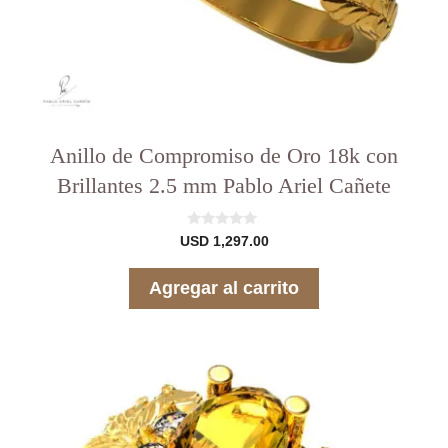
Anillo de Compromiso de Oro 18k con
Brillantes 2.5 mm Pablo Ariel Cañete
0
USD
1,297.00
d
e
5
Agregar al carrito
Este
producto
tiene
varias
variantes.