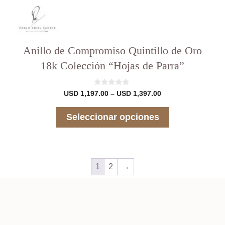
Anillo de Compromiso Quintillo de Oro
18k Colección “Hojas de Parra”
0
Rango
USD
1,197.00
–
USD
1,397.00
d
de
e
precios:
5
Seleccionar opciones
desde
USD 1,197.00
hasta
USD 1,397.00
1
2
→