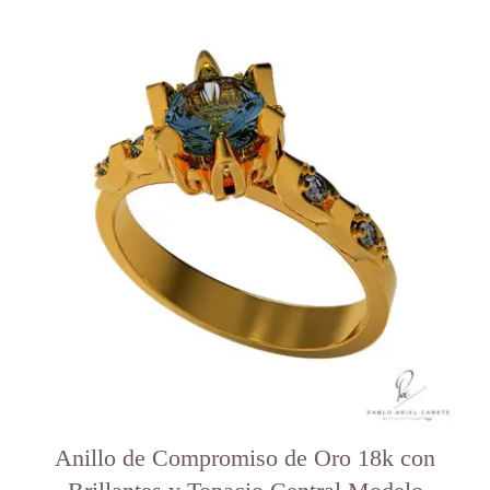
Este
producto
tiene
varias
variantes.
Las
opciones
se
pueden
elegir
en
la
página
del
producto
Anillo de Compromiso de Oro 18k con