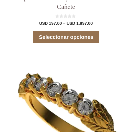
Cañete
0
Rango
USD
197.00
–
USD
1,897.00
d
de
e
precios:
5
Seleccionar opciones
desde
USD 197.00
hasta
USD 1,897.00