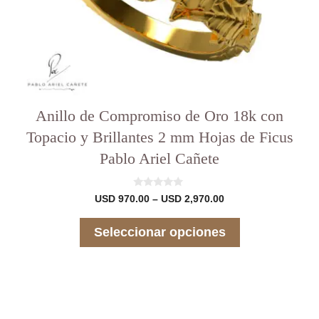
del
producto
Anillo de Compromiso de Oro 18k con
Topacio y Brillantes 2 mm Hojas de Ficus
Pablo Ariel Cañete
0
Rango
USD
970.00
–
USD
2,970.00
d
de
e
precios:
5
Seleccionar opciones
desde
USD 970.00
hasta
USD 2,970.00
Este
producto
tiene