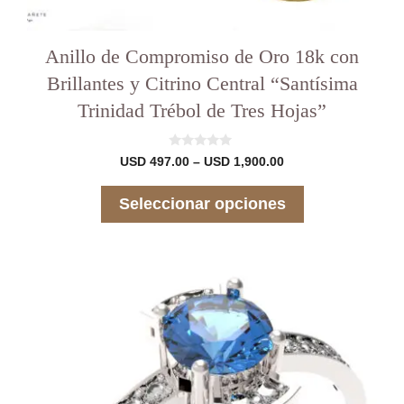
Anillo de Compromiso de Oro 18k con
Brillantes y Citrino Central “Santísima
Trinidad Trébol de Tres Hojas”
0
Rango
USD
497.00
–
USD
1,900.00
d
de
e
precios:
5
Seleccionar opciones
desde
USD 497.00
hasta
USD 1,900.00