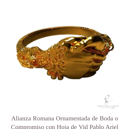
Este
producto
tiene
varias
variantes.
Las
opciones
se
pueden
elegir
en
la
página
del
producto
Alianza Romana Ornamentada de Boda o
Compromiso con Hoja de Vid Pablo Ariel