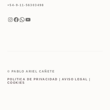
+54-9-11-56303498
Instagram
Facebook
WhatsApp
YouTube
© PABLO ARIEL CAÑETE
POLITICA DE PRIVACIDAD
|
AVISO LEGAL
|
COOKIES
Item added to cart.
Finalizar Compra
0 items -
USD
0.00