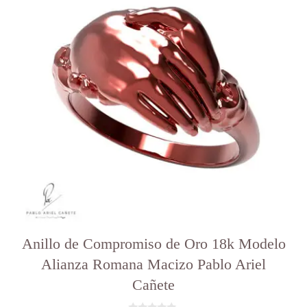
varias
variantes.
Las
opciones
se
pueden
elegir
en
la
página
del
producto
Anillo de Compromiso de Oro 18k Modelo
Alianza Romana Macizo Pablo Ariel
Cañete