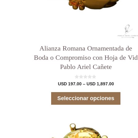
página
del
producto
Alianza Romana Ornamentada de
Boda o Compromiso con Hoja de Vid
Pablo Ariel Cañete
0
Rango
USD
197.00
–
USD
1,897.00
d
de
e
precios:
5
Seleccionar opciones
desde
USD 197.00
hasta
USD 1,897.
Este
producto
tiene
varias