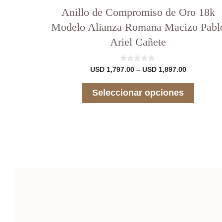
Anillo de Compromiso de Oro 18k
Modelo Alianza Romana Macizo Pabl
Ariel Cañete
0
Rango
USD
1,797.00
–
USD
1,897.00
d
de
e
precios:
5
Seleccionar opciones
desde
USD 1,797
hasta
USD 1,897