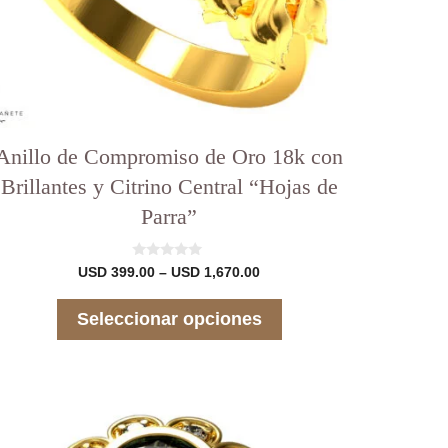
ágina
el
roducto
Anillo de Compromiso de Oro 18k con
Brillantes y Citrino Central “Hojas de
Parra”
0
Rango
USD
399.00
–
USD
1,670.00
d
de
e
precios:
5
Seleccionar opciones
desde
USD 399.00
hasta
USD 1,670.00
ste
roducto
iene
arias