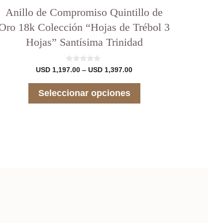
Anillo de Compromiso Quintillo de
Oro 18k Colección “Hojas de Trébol 3
Hojas” Santísima Trinidad
0
Rango
USD
1,197.00
–
USD
1,397.00
d
de
e
precios:
5
Seleccionar opciones
desde
USD 1,197.00
hasta
USD 1,397.00