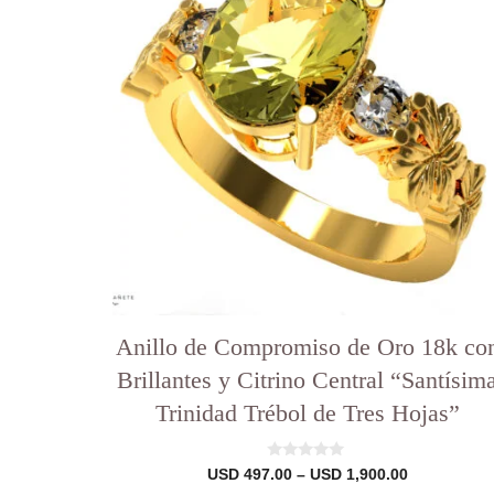
variantes.
Las
opciones
se
pueden
elegir
en
la
página
del
producto
Anillo de Compromiso de Oro 18k co
Brillantes y Citrino Central “Santísim
Trinidad Trébol de Tres Hojas”
0
Rango
USD
497.00
–
USD
1,900.00
d
de