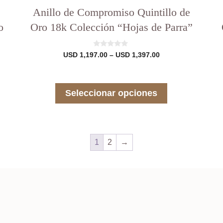
Anillo de Compromiso Quintillo de
o
Oro 18k Colección “Hojas de Parra”
0
Rango
USD
1,197.00
–
USD
1,397.00
d
de
e
precios:
5
desde
USD 1,197.00
Seleccionar opciones
hasta
.00
USD 1,397.00
.00
1
2
→