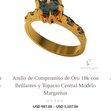
variantes.
v
Las
opciones
o
se
pueden
elegir
e
en
la
l
página
p
del
d
producto
p
n
Anillo de Compromiso de Oro 18k con
a
Brillantes y Topacio Central Modelo
Margaritas
0
Rango
USD
997.00
–
USD
1,107.00
d
de