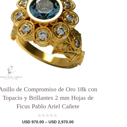
ariantes.
Las
pciones
se
pueden
legir
en
a
ágina
el
roducto
Anillo de Compromiso de Oro 18k con
Topacio y Brillantes 2 mm Hojas de
Ficus Pablo Ariel Cañete
0
Rango
USD
970.00
–
USD
2,970.00
d
de