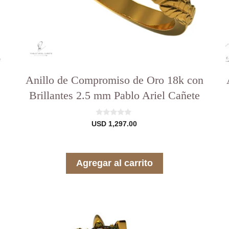
p
d
p
Anillo de Compromiso de Oro 18k con
Brillantes 2.5 mm Pablo Ariel Cañete
0
USD
1,297.00
d
e
5
Agregar al carrito
00
Este
E
producto
p
tiene
t
varias
v