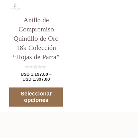
se
pueden
elegir
en
Anillo de
la
Compromiso
página
del
Quintillo de Oro
producto
18k Colección
“Hojas de Parra”
0
USD
1,197.00
–
d
Rango
USD
1,397.00
e
de
5
precios:
Seleccionar
desde
USD 1,197.00
opciones
hasta
USD 1,397.00
USD
997.00
–
Rango
USD
1,107.00
de
precios:
desde