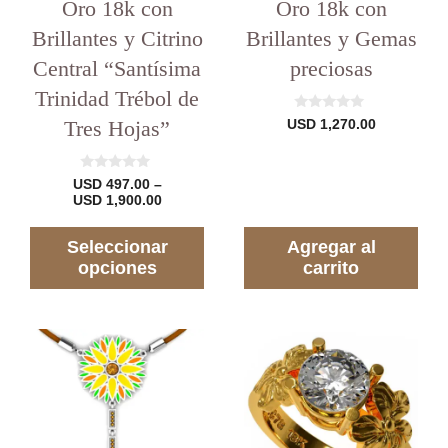
del
Oro 18k con
Oro 18k con
producto
Brillantes y Citrino
Brillantes y Gemas
Central “Santísima
preciosas
Trinidad Trébol de
0
Tres Hojas”
USD
1,270.00
d
e
5
0
USD
497.00
–
d
Rango
USD
1,900.00
e
de
5
precios:
Seleccionar
Agregar al
desde
USD 497.00
opciones
carrito
hasta
USD 1,900.00