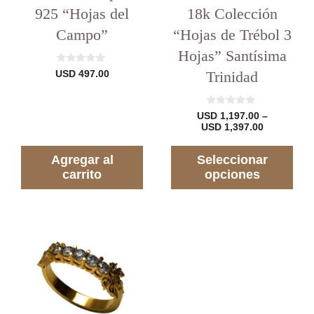
producto
925 “Hojas del
18k Colección
Campo”
“Hojas de Trébol 3
Hojas” Santísima
0
Trinidad
USD
497.00
d
e
5
0
USD
1,197.00
–
d
Rango
USD
1,397.00
e
de
5
precios:
Agregar al
Seleccionar
desde
USD 1,197
carrito
opciones
hasta
USD 1,397
Este
producto
tiene
varias
variantes.
Las
opciones