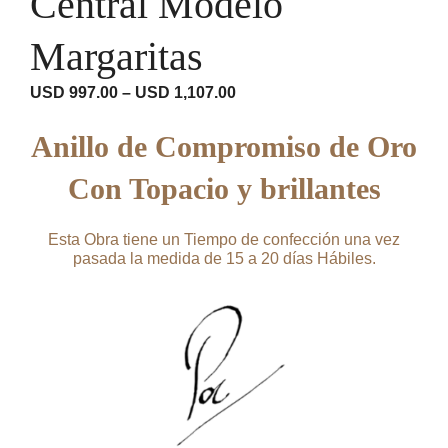
Central Modelo
Margaritas
Rango
USD
997.00
–
USD
1,107.00
de
precios:
Anillo de Compromiso de Oro
desde
USD 997.00
Con Topacio y brillantes
hasta
USD 1,107.00
Esta Obra tiene un Tiempo de confección una vez
pasada la medida de 15 a 20 días Hábiles.