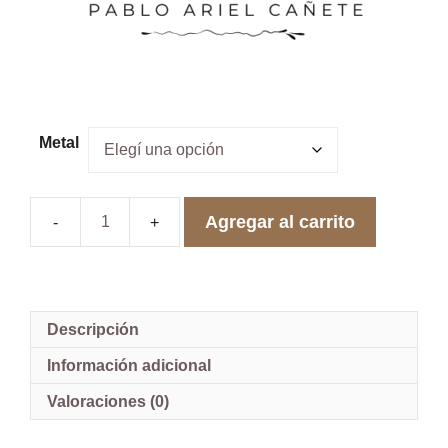
Metal
Agregar al carrito
Anillo
de
Compromiso
de
Oro
18k
Descripción
con
Brillantes
Información adicional
y
Topacio
Valoraciones (0)
Central
Modelo