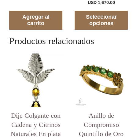
d
Rango
USD
1,670.00
e
de
5
precios:
Agregar al
Seleccionar
desde
USD 399.0
carrito
opciones
hasta
USD 1,670
Productos relacionados
Este
producto
tiene
varias
variantes.
Las
opciones
se
pueden
elegir
Dije Colgante con
en
Anillo de
la
Cadena y Citrinos
Compromiso
página
del
Naturales En plata
Quintillo de Oro