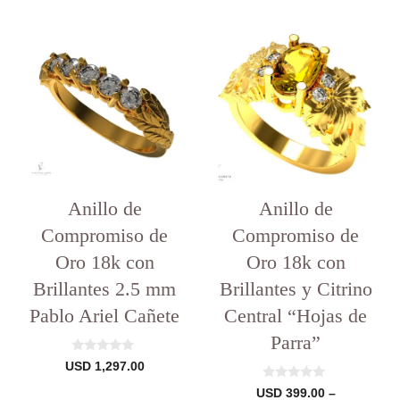
Este
producto
tiene
varias
variantes.
Las
opciones
se
pueden
elegir
Anillo de
en
Anillo de
la
Compromiso de
Compromiso de
página
del
Oro 18k con
Oro 18k con
producto
Brillantes 2.5 mm
Brillantes y Citrino
Pablo Ariel Cañete
Central “Hojas de
Parra”
0
USD
1,297.00
d
e
0
USD
399.00
–
5