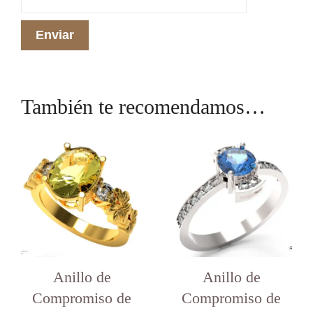
También te recomendamos…
Este
producto
tiene
varias
variantes.
Las
opciones
se
pueden
elegir
en
Anillo de
Anillo de
la
Compromiso de
Compromiso de
página