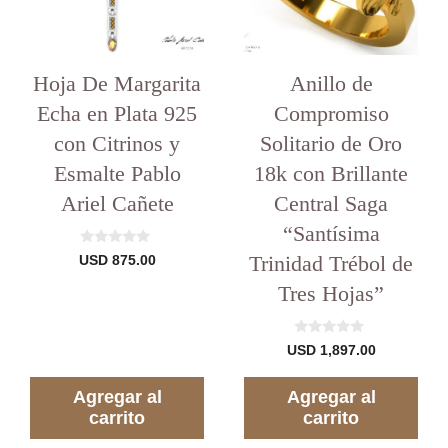
Hoja De Margarita
Anillo de
Echa en Plata 925
Compromiso
con Citrinos y
Solitario de Oro
Esmalte Pablo
18k con Brillante
Ariel Cañete
Central Saga
“Santísima
0
Trinidad Trébol de
USD
875.00
d
e
Tres Hojas”
5
0
USD
1,897.00
d
e
5
Agregar al
Agregar al
carrito
carrito