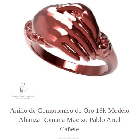
varias
variantes.
Las
opciones
se
pueden
elegir
en
la
página
del
producto
Anillo de Compromiso de Oro 18k Modelo
Alianza Romana Macizo Pablo Ariel
Cañete