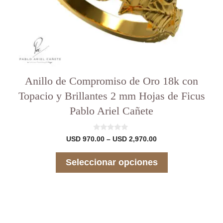
del
producto
Anillo de Compromiso de Oro 18k con
Topacio y Brillantes 2 mm Hojas de Ficus
Pablo Ariel Cañete
0
Rango
USD
970.00
–
USD
2,970.00
d
de
e
precios:
5
Seleccionar opciones
desde
USD 970.00
hasta
USD 2,970.00
Este
producto
tiene