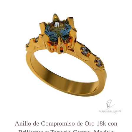
Este
producto
tiene
varias
variantes.
Las
opciones
se
pueden
elegir
en
la
página
del
producto
Anillo de Compromiso de Oro 18k con