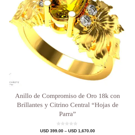
Las
opciones
se
pueden
elegir
en
la
página
del
producto
Anillo de Compromiso de Oro 18k con
Brillantes y Citrino Central “Hojas de
Parra”
0
Rango
USD
399.00
–
USD
1,670.00
d