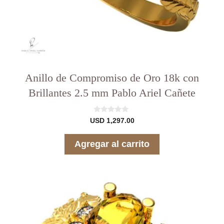
Anillo de Compromiso de Oro 18k con
Brillantes 2.5 mm Pablo Ariel Cañete
0
USD
1,297.00
d
e
5
Agregar al carrito
Este
producto
tiene
varias
variantes.