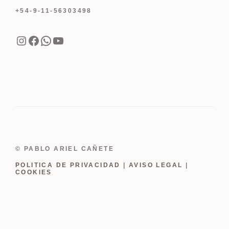
+54-9-11-56303498
Instagram
Facebook
WhatsApp
YouTube
© PABLO ARIEL CAÑETE
POLITICA DE PRIVACIDAD
|
AVISO LEGAL
|
COOKIES
Item added to cart.
Finalizar Compra
0 items -
USD
0.00