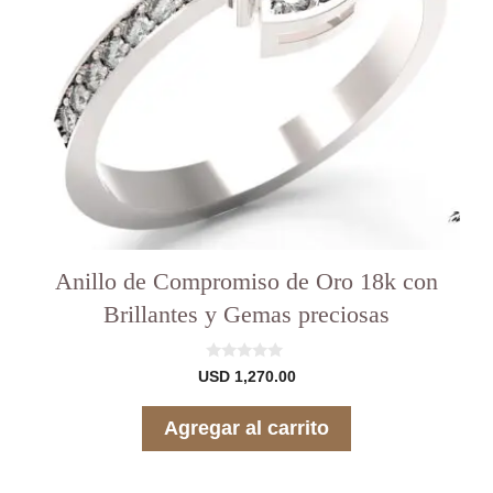
Anillo de Compromiso de Oro 18k con
Brillantes y Gemas preciosas
0
USD
1,270.00
d
e
5
Agregar al carrito