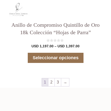
Anillo de Compromiso Quintillo de Oro
18k Colección “Hojas de Parra”
0
Rango
USD
1,197.00
–
USD
1,397.00
d
de
e
precios:
5
Seleccionar opciones
desde
USD 1,197.00
hasta
USD 1,397.00
1
2
3
→