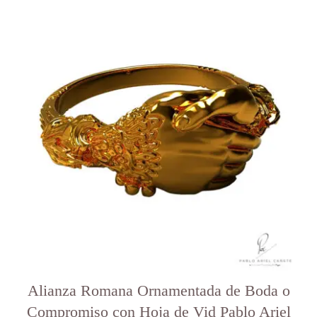
Este
producto
tiene
varias
variantes.
Las
opciones
se
pueden
elegir
en
la
página
del
producto
Alianza Romana Ornamentada de Boda o
Compromiso con Hoja de Vid Pablo Ariel