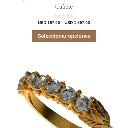
Cañete
0
Rango
USD
197.00
–
USD
1,897.00
d
de
e
precios:
5
Seleccionar opciones
desde
USD 197.00
hasta
USD 1,897.00