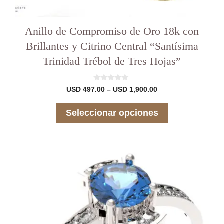
Anillo de Compromiso de Oro 18k con
Brillantes y Citrino Central “Santísima
Trinidad Trébol de Tres Hojas”
0
Rango
USD
497.00
–
USD
1,900.00
d
de
e
precios:
5
Seleccionar opciones
desde
USD 497.00
hasta
USD 1,900.00