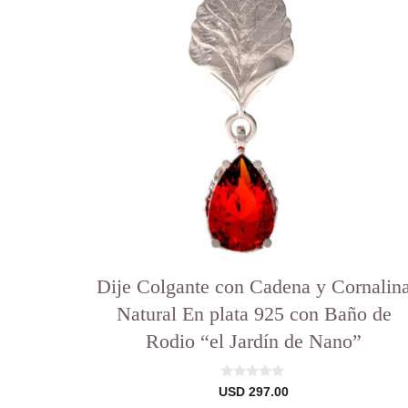
Dije Colgante con Cadena y Cornalin
Natural En plata 925 con Baño de
Rodio “el Jardín de Nano”
0
USD
297.00
d