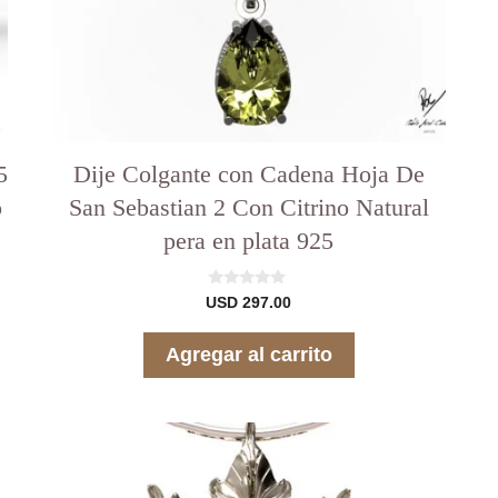
5
Dije Colgante con Cadena Hoja De
o
San Sebastian 2 Con Citrino Natural
pera en plata 925
0
USD
297.00
d
e
5
Agregar al carrito
00