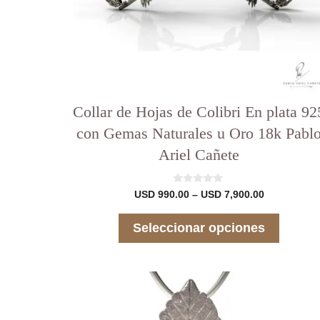
página
del
producto
Collar de Hojas de Colibri En plata 92
con Gemas Naturales u Oro 18k Pabl
Ariel Cañete
0
Rango
USD
990.00
–
USD
7,900.00
d
de
e
precios:
5
Seleccionar opciones
desde
USD 990.00
hasta
USD 7,900.