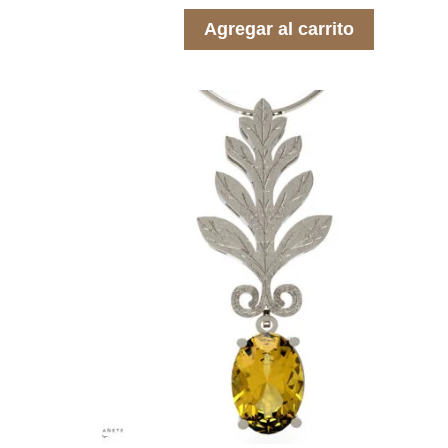
e
5
Agregar al carrito