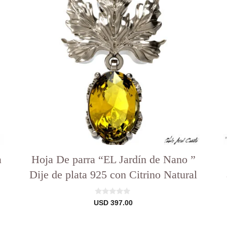
a
Hoja De parra “EL Jardín de Nano ”
Dije de plata 925 con Citrino Natural
0
USD
397.00
d
e
5