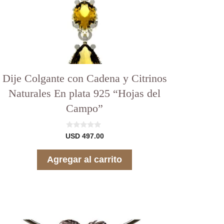
Dije Colgante con Cadena y Citrinos
Naturales En plata 925 “Hojas del
Campo”
0
USD
497.00
d
e
5
Agregar al carrito