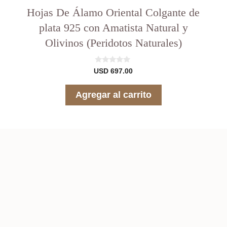
Hojas De Álamo Oriental Colgante de
plata 925 con Amatista Natural y
Olivinos (Peridotos Naturales)
0
USD
697.00
d
e
5
Agregar al carrito