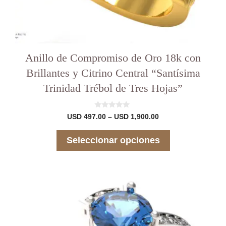
Anillo de Compromiso de Oro 18k con
Brillantes y Citrino Central “Santísima
Trinidad Trébol de Tres Hojas”
0
Rango
USD
497.00
–
USD
1,900.00
d
de
e
precios:
5
Seleccionar opciones
desde
USD 497.00
hasta
USD 1,900.00