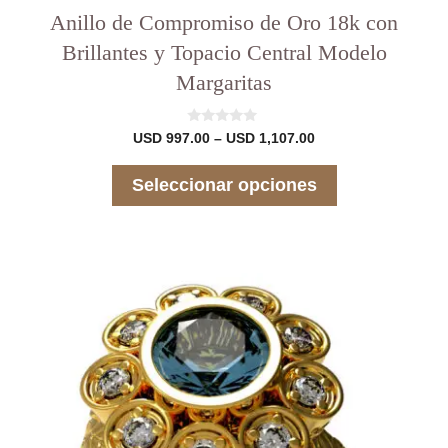
Anillo de Compromiso de Oro 18k con
Brillantes y Topacio Central Modelo
Margaritas
0
Rango
USD
997.00
–
USD
1,107.00
d
de
e
precios:
5
Seleccionar opciones
desde
USD 997.00
hasta
USD 1,107.00
Este
producto
tiene
varias
variantes.
Las
opciones
se
pueden
elegir
en