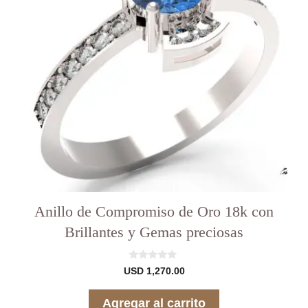
Anillo de Compromiso de Oro 18k con
Brillantes y Gemas preciosas
0
USD
1,270.00
d
e
5
Agregar al carrito