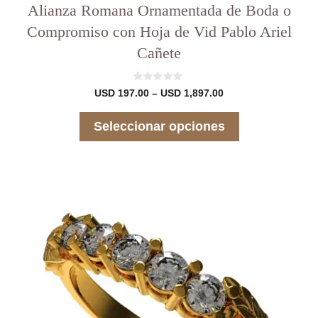
Alianza Romana Ornamentada de Boda o
Compromiso con Hoja de Vid Pablo Ariel
Cañete
0
Rango
USD
197.00
–
USD
1,897.00
d
de
e
precios:
5
Seleccionar opciones
desde
USD 197.00
hasta
USD 1,897.00