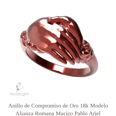
producto
tiene
varias
variantes.
Las
opciones
se
pueden
elegir
en
la
página
del
producto
Anillo de Compromiso de Oro 18k Modelo
Alianza Romana Macizo Pablo Ariel