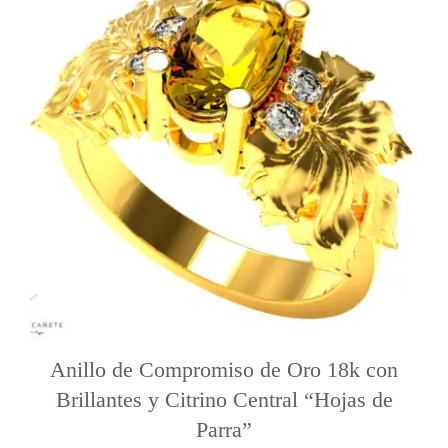
varias
variantes.
Las
opciones
se
pueden
elegir
en
la
página
del
producto
Anillo de Compromiso de Oro 18k con
Brillantes y Citrino Central “Hojas de
Parra”