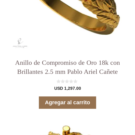
Anillo de Compromiso de Oro 18k con
Brillantes 2.5 mm Pablo Ariel Cañete
0
USD
1,297.00
d
e
5
Agregar al carrito
Este
producto
tiene