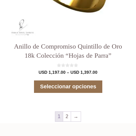
producto
Anillo de Compromiso Quintillo de Oro
18k Colección “Hojas de Parra”
0
Rango
USD
1,197.00
–
USD
1,397.00
d
de
e
precios:
5
Seleccionar opciones
desde
USD 1,197.00
hasta
USD 1,397.00
1
2
→