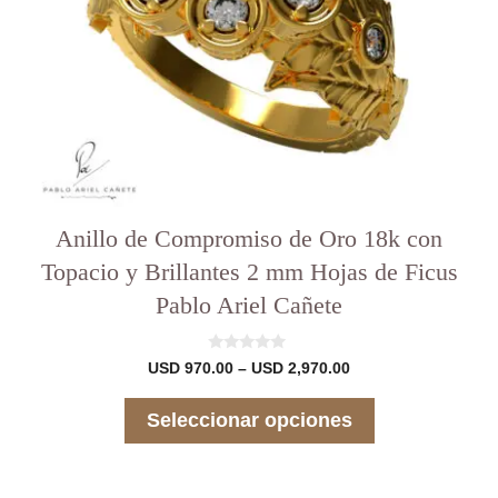
la
página
del
producto
Anillo de Compromiso de Oro 18k con
Topacio y Brillantes 2 mm Hojas de Ficus
Pablo Ariel Cañete
0
Rango
USD
970.00
–
USD
2,970.00
d
de
e
precios:
5
Seleccionar opciones
desde
USD 970.00
hasta
USD 2,970.00
Este