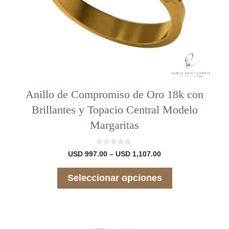
página
del
producto
Anillo de Compromiso de Oro 18k con
Brillantes y Topacio Central Modelo
Margaritas
0
Rango
USD
997.00
–
USD
1,107.00
d
de
e
precios:
5
Seleccionar opciones
desde
USD 997.00
hasta
USD 1,107.00
Este
producto