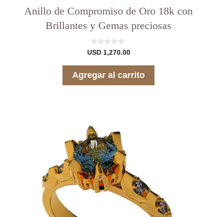
Anillo de Compromiso de Oro 18k con
Brillantes y Gemas preciosas
0
USD
1,270.00
d
e
5
Agregar al carrito
Este
producto
tiene
varias
variantes.
Las
opciones
se
pueden
elegir
en
la