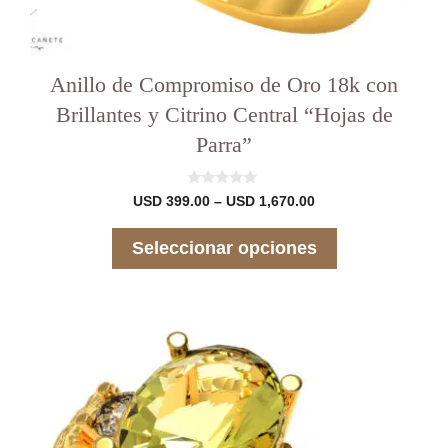
Anillo de Compromiso de Oro 18k con
Brillantes y Citrino Central “Hojas de
Parra”
0
Rango
USD
399.00
–
USD
1,670.00
d
de
e
precios:
5
Seleccionar opciones
desde
USD 399.00
hasta
USD 1,670.00
Este
producto
tiene
varias
variantes.
Las
opciones