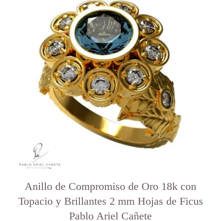
tiene
varias
variantes.
Las
opciones
se
pueden
elegir
en
la
página
del
producto
Anillo de Compromiso de Oro 18k con
Topacio y Brillantes 2 mm Hojas de Ficus
Pablo Ariel Cañete