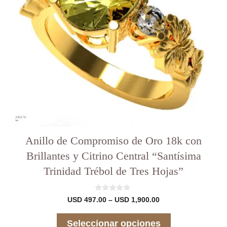
se
pueden
elegir
en
la
página
del
producto
Anillo de Compromiso de Oro 18k con
Brillantes y Citrino Central “Santísima
Trinidad Trébol de Tres Hojas”
0
Rango
USD
497.00
–
USD
1,900.00
d
de
e
precios:
5
Seleccionar opciones
desde