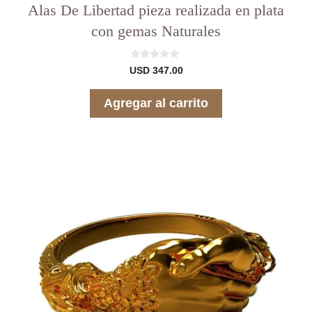
Alas De Libertad pieza realizada en plata
con gemas Naturales
0
USD
347.00
d
e
5
Agregar al carrito
Este
producto
tiene
varias
variantes.
Las
opciones
se
pueden
elegir
en
la
página