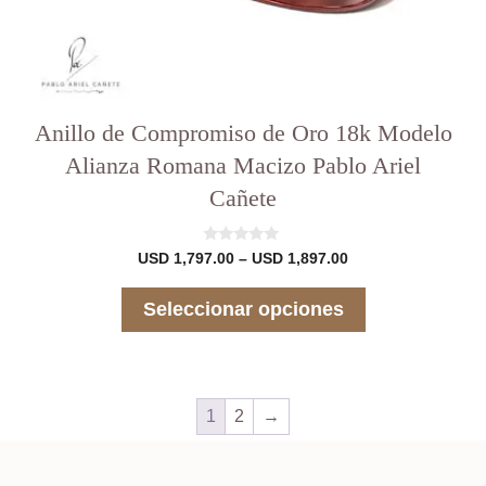
Anillo de Compromiso de Oro 18k Modelo
Alianza Romana Macizo Pablo Ariel
Cañete
0
Rango
USD
1,797.00
–
USD
1,897.00
d
de
e
precios:
5
Seleccionar opciones
desde
USD 1,797.00
hasta
USD 1,897.00
1
2
→