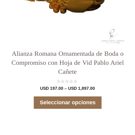
del
producto
Alianza Romana Ornamentada de Boda o
Compromiso con Hoja de Vid Pablo Ariel
Cañete
0
Rango
USD
197.00
–
USD
1,897.00
d
de
e
precios:
5
Seleccionar opciones
desde
USD 197.00
hasta
USD 1,897.00