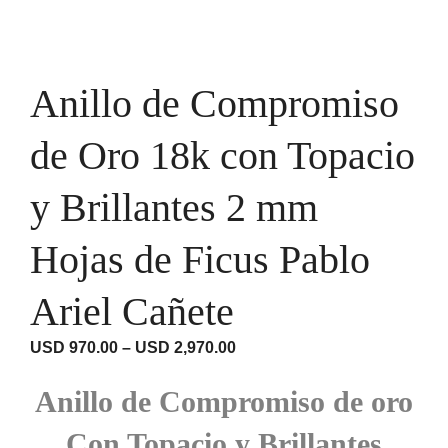
Anillo de Compromiso
de Oro 18k con Topacio
y Brillantes 2 mm
Hojas de Ficus Pablo
Ariel Cañete
Rango
USD
970.00
–
USD
2,970.00
de
precios:
Anillo de Compromiso de oro
desde
USD 970.00
Con Topacio y Brillantes
hasta