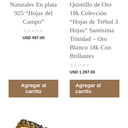
Naturales En plata
Quintillo de Oro
925 “Hojas del
18k Colección
Campo”
“Hojas de Trébol 3
Hojas” Santísima
0
Trinidad – Oro
USD
497.00
d
e
Blanco 18k Con
5
Brillantes
0
USD
1,397.00
d
e
5
Agregar al
Agregar al
carrito
carrito
Este
USD
970.00
–
Rango
USD
2,970.00
producto
de
tiene
precios:
varias
desde