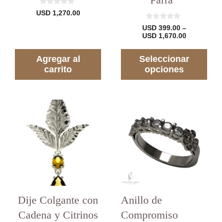
0
USD
1,270.00
d
e
0
USD
399.00
–
5
d
Rango
USD
1,670.00
e
de
5
precios:
Agregar al
Seleccionar
desde
USD 399.0
carrito
opciones
hasta
USD 1,670
Dije Colgante con
Anillo de
Cadena y Citrinos
Compromiso