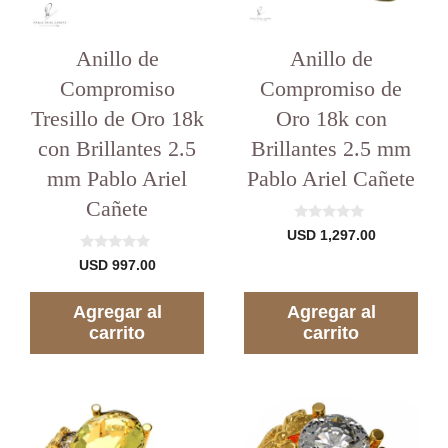
Anillo de
Anillo de
Compromiso
Compromiso de
Tresillo de Oro 18k
Oro 18k con
con Brillantes 2.5
Brillantes 2.5 mm
mm Pablo Ariel
Pablo Ariel Cañete
Cañete
0
USD
1,297.00
d
e
0
USD
997.00
5
d
e
5
Agregar al
Agregar al
carrito
carrito
Este
producto
tiene