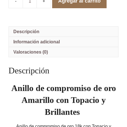
Agregar al carrito
Anillo
de
Compromiso
de
Oro
18k
Descripción
con
Topacio
Información adicional
y
Brillantes
Valoraciones (0)
2
mm
Hojas
Descripción
de
Ficus
Pablo
Anillo de compromiso de oro
Ariel
Cañete
Amarillo con Topacio y
cantidad
Brillantes
Anillo de compromiso de oro 18k con Topacio y