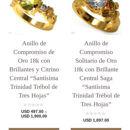
varias
variantes.
Las
opciones
se
pueden
elegir
en
Anillo de
Anillo de
la
Compromiso de
Compromiso
página
del
Oro 18k con
Solitario de Oro
producto
Brillantes y Citrino
18k con Brillante
Central “Santísima
Central Saga
Trinidad Trébol de
“Santísima
Tres Hojas”
Trinidad Trébol de
Tres Hojas”
0
USD
497.00
–
d
Rango
USD
1,900.00
e
0
USD
1,897.00
de
5
d
precios:
e
desde