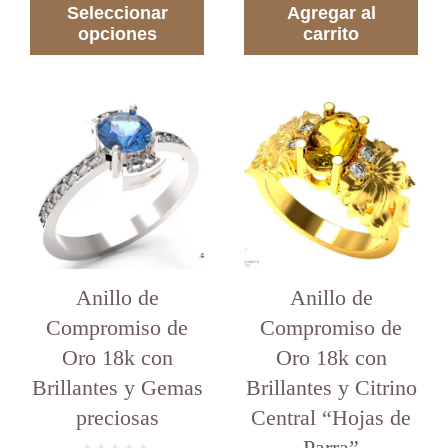
5
Seleccionar
Agregar al
USD 497.00
opciones
hasta
carrito
USD 1,900.00
Este
producto
tiene
varias
variantes.
Las
opciones
se
pueden
elegir
Anillo de
en
Anillo de
la
Compromiso de
Compromiso de
página
del
Oro 18k con
Oro 18k con
producto
Brillantes y Gemas
Brillantes y Citrino
preciosas
Central “Hojas de
Parra”